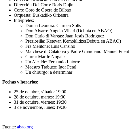
Dirección Del Coro: Boris Dujin
Coro: Coro de Ópera de Bilbao
Orquesta: Euskadiko Orkestra
Intérpretes:
Donna Leonora: Carmen Solís
Don Alvaro: Angelo Villari (Debuta en ABAO)
Don Carlo di Vargas: Juan Jesús Rodríguez
Preziosilla: Ketevan Kemoklidze(Debuta en ABAO)
Fra Melitone: Luis Cansino
Marchese di Calatrava y Padre Guardiano: Manuel Fuent
Curra: Marifé Nogales
Un Alcalde: Fernando Latorre
Maestro Trabuco: Igor Peral
Un chirurgo: a determinar
Fechas y horarios:
25 de octubre, sábado: 19:00
28 de octubre, martes: 19:30
31 de octubre, viernes: 19:30
3 de noviembre, lunes: 19:30
Fuente:
abao.org