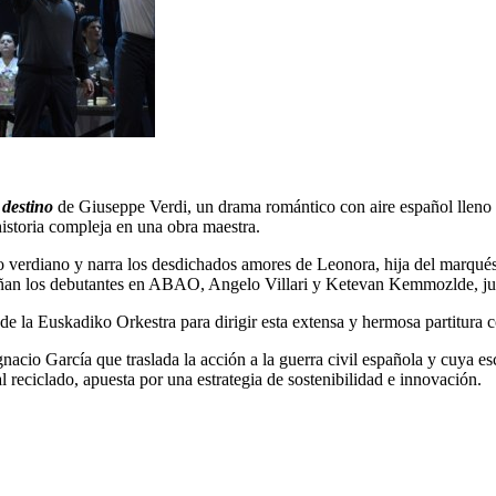
 destino
de Giuseppe Verdi, un drama romántico con aire español lleno d
historia compleja en una obra maestra.
io verdiano y narra los desdichados amores de Leonora, hija del marqués
ñan los debutantes en ABAO, Angelo Villari y Ketevan Kemmozlde, junt
 de la Euskadiko Orkestra para dirigir esta extensa y hermosa partitura 
o García que traslada la acción a la guerra civil española y cuya escen
l reciclado, apuesta por una estrategia de sostenibilidad e innovación.