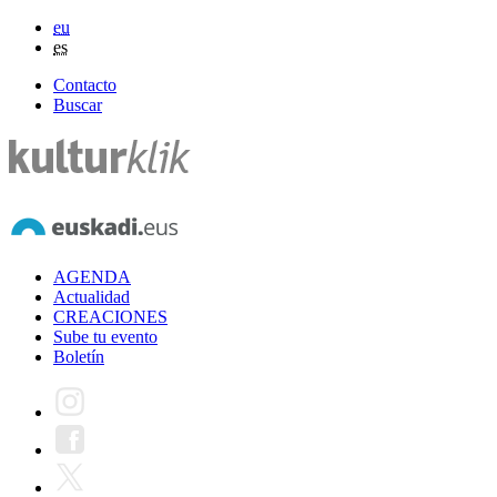
eu
es
Contacto
Buscar
AGENDA
Actualidad
CREACIONES
Sube tu evento
Boletín