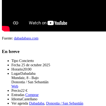
Fuente:
dabadabass.com
En breve
Tipo
Concierto
Fecha
25 de octubre 2025
Horario
20:00
Lugar
Dabadaba
Mundaiz, 8 - Bajo
Donostia / San Sebastián
Web
Precio
22 €
Entradas
Comprar
Idioma
Castellano
Ver agenda
Dabadaba
,
Donostia / San Sebastián