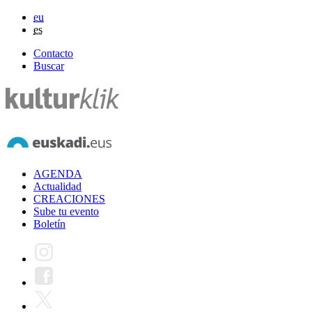
eu
es
Contacto
Buscar
AGENDA
Actualidad
CREACIONES
Sube tu evento
Boletín