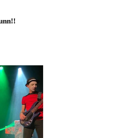
unn!!