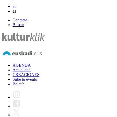
eu
es
Contacto
Buscar
AGENDA
Actualidad
CREACIONES
Sube tu evento
Boletín