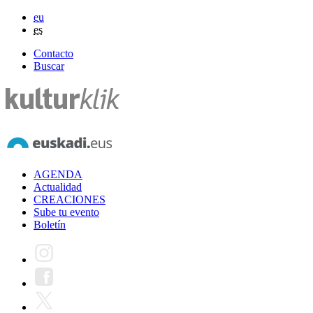
eu
es
Contacto
Buscar
AGENDA
Actualidad
CREACIONES
Sube tu evento
Boletín