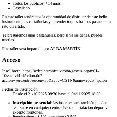
Todos los públicos. +14 años
Castellano
En este taller tendremos la oportunidad de disfrutar de este bello
instrumento, las castañuelas y aprender toques básicos pasando un
rato divertido.
Te prestaremos unas castañuelas, pero si ya las tienes, puedes
traerlas.
Este taller será impartido por
ALBA MARTÍN
.
Acceso
Insc" href="https://sedeelectronica.vitoria-gasteiz.org/m01-
10s/actividadAction.do?
accion=verCentros&cen=35&activ=CSTN&anio=2025" ipción
Fechas de inscripción
Desde el 21/10/2025 08:30 hasta el 04/11/2025 18:30
Inscripción presencial
: las inscripciones también pueden
realizarse en cualquier centro cívico o instalación deportiva,
excepto frontones.
Precio:
abon.: 1,50? y no abon.: 2,50?