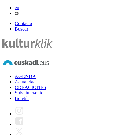
eu
es
Contacto
Buscar
AGENDA
Actualidad
CREACIONES
Sube tu evento
Boletín