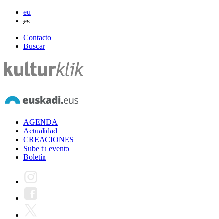
eu
es
Contacto
Buscar
AGENDA
Actualidad
CREACIONES
Sube tu evento
Boletín