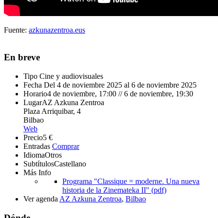
Fuente:
azkunazentroa.eus
En breve
Tipo
Cine y audiovisuales
Fecha
Del 4 de noviembre 2025 al 6 de noviembre 2025
Horario
4 de noviembre, 17:00 // 6 de noviembre, 19:30
Lugar
AZ Azkuna Zentroa
Plaza Arriquibar, 4
Bilbao
Web
Precio
5 €
Entradas
Comprar
Idioma
Otros
Subtítulos
Castellano
Más Info
Programa "Classique = moderne. Una nueva
historia de la Zinemateka II" (pdf)
Ver agenda
AZ Azkuna Zentroa
,
Bilbao
Dónde