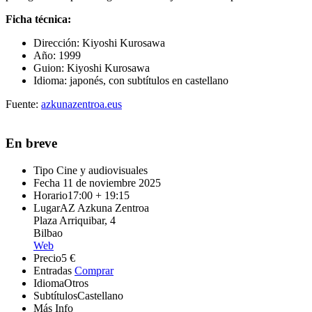
Ficha técnica:
Dirección:
Kiyoshi Kurosawa
Año:
1999
Guion:
Kiyoshi Kurosawa
Idioma: japonés, con subtítulos en castellano
Fuente:
azkunazentroa.eus
En breve
Tipo
Cine y audiovisuales
Fecha
11 de noviembre 2025
Horario
17:00 + 19:15
Lugar
AZ Azkuna Zentroa
Plaza Arriquibar, 4
Bilbao
Web
Precio
5 €
Entradas
Comprar
Idioma
Otros
Subtítulos
Castellano
Más Info