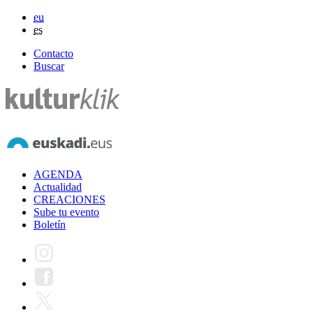
eu
es
Contacto
Buscar
AGENDA
Actualidad
CREACIONES
Sube tu evento
Boletín