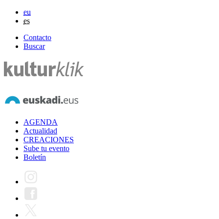
eu
es
Contacto
Buscar
AGENDA
Actualidad
CREACIONES
Sube tu evento
Boletín