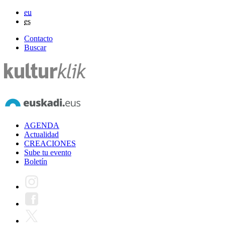
eu
es
Contacto
Buscar
AGENDA
Actualidad
CREACIONES
Sube tu evento
Boletín