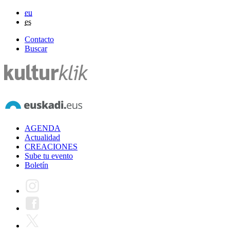
eu
es
Contacto
Buscar
AGENDA
Actualidad
CREACIONES
Sube tu evento
Boletín