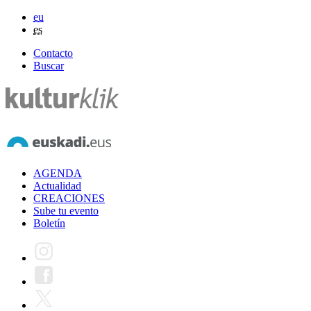
eu
es
Contacto
Buscar
AGENDA
Actualidad
CREACIONES
Sube tu evento
Boletín