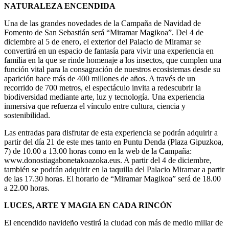
NATURALEZA ENCENDIDA
Una de las grandes novedades de la Campaña de Navidad de
Fomento de San Sebastián será “Miramar Magikoa”. Del 4 de
diciembre al 5 de enero, el exterior del Palacio de Miramar se
convertirá en un espacio de fantasía para vivir una experiencia en
familia en la que se rinde homenaje a los insectos, que cumplen una
función vital para la consagración de nuestros ecosistemas desde su
aparición hace más de 400 millones de años. A través de un
recorrido de 700 metros, el espectáculo invita a redescubrir la
biodiversidad mediante arte, luz y tecnología. Una experiencia
inmersiva que refuerza el vínculo entre cultura, ciencia y
sostenibilidad.
Las entradas para disfrutar de esta experiencia se podrán adquirir a
partir del día 21 de este mes tanto en Puntu Denda (Plaza Gipuzkoa,
7) de 10.00 a 13.00 horas como en la web de la Campaña:
www.donostiagabonetakoazoka.eus. A partir del 4 de diciembre,
también se podrán adquirir en la taquilla del Palacio Miramar a partir
de las 17.30 horas. El horario de “Miramar Magikoa” será de 18.00
a 22.00 horas.
LUCES, ARTE Y MAGIA EN CADA RINCÓN
El encendido navideño vestirá la ciudad con más de medio millar de