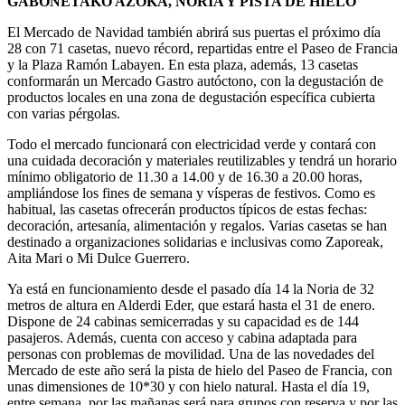
GABONETAKO AZOKA, NORIA Y PISTA DE HIELO
El Mercado de Navidad también abrirá sus puertas el próximo día
28 con 71 casetas, nuevo récord, repartidas entre el Paseo de Francia
y la Plaza Ramón Labayen. En esta plaza, además, 13 casetas
conformarán un Mercado Gastro autóctono, con la degustación de
productos locales en una zona de degustación específica cubierta
con varias pérgolas.
Todo el mercado funcionará con electricidad verde y contará con
una cuidada decoración y materiales reutilizables y tendrá un horario
mínimo obligatorio de 11.30 a 14.00 y de 16.30 a 20.00 horas,
ampliándose los fines de semana y vísperas de festivos. Como es
habitual, las casetas ofrecerán productos típicos de estas fechas:
decoración, artesanía, alimentación y regalos. Varias casetas se han
destinado a organizaciones solidarias e inclusivas como Zaporeak,
Aita Mari o Mi Dulce Guerrero.
Ya está en funcionamiento desde el pasado día 14 la Noria de 32
metros de altura en Alderdi Eder, que estará hasta el 31 de enero.
Dispone de 24 cabinas semicerradas y su capacidad es de 144
pasajeros. Además, cuenta con acceso y cabina adaptada para
personas con problemas de movilidad. Una de las novedades del
Mercado de este año será la pista de hielo del Paseo de Francia, con
unas dimensiones de 10*30 y con hielo natural. Hasta el día 19,
entre semana, por las mañanas será para grupos con reserva y por las