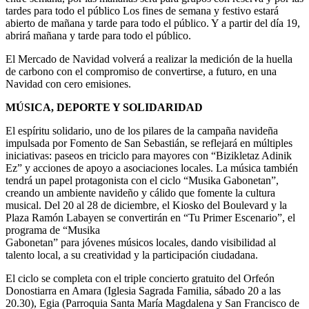
tardes para todo el público Los fines de semana y festivo estará
abierto de mañana y tarde para todo el público. Y a partir del día 19,
abrirá mañana y tarde para todo el público.
El Mercado de Navidad volverá a realizar la medición de la huella
de carbono con el compromiso de convertirse, a futuro, en una
Navidad con cero emisiones.
MÚSICA, DEPORTE Y SOLIDARIDAD
El espíritu solidario, uno de los pilares de la campaña navideña
impulsada por Fomento de San Sebastián, se reflejará en múltiples
iniciativas: paseos en triciclo para mayores con “Bizikletaz Adinik
Ez” y acciones de apoyo a asociaciones locales. La música también
tendrá un papel protagonista con el ciclo “Musika Gabonetan”,
creando un ambiente navideño y cálido que fomente la cultura
musical. Del 20 al 28 de diciembre, el Kiosko del Boulevard y la
Plaza Ramón Labayen se convertirán en “Tu Primer Escenario”, el
programa de “Musika
Gabonetan” para jóvenes músicos locales, dando visibilidad al
talento local, a su creatividad y la participación ciudadana.
El ciclo se completa con el triple concierto gratuito del Orfeón
Donostiarra en Amara (Iglesia Sagrada Familia, sábado 20 a las
20.30), Egia (Parroquia Santa María Magdalena y San Francisco de