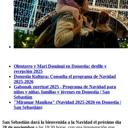
Olentzero y Mari Domingi en Donostia: desfile y
recepción 2025
Donostia Kultura: Consulta el programa de Navidad
2025-2026
Gabonak zuretzat 2025 - Programa de Navidad para
niños y niñas, familias y jóvenes en Donostia / San
Sebastián
"Miramar Magikoa" (Navidad 2025-2026 en Donostia /
San Sebastián)
San Sebastián dará la bienvenida a la Navidad el próximo día
28 de noviembre
a las 19:30 horas, con una inauguración que