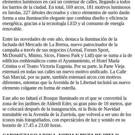
elementos luminosos en casi un centenar de calles, llegando a todos
los barrios de la ciudad. En total, 169 arcos, 181 motivos luminosos
en farolas, 227 árboles decorados y cinco elementos de suelo darán
forma a una iluminación elegante que combina diseño y eficiencia
energética, gracias a la tecnología LED y al consumo de energía
renovable.
Entre las novedades de este año, destaca la iluminación de la
fachada del Mercado de La Bretxa, nuevo patrocinador de la
campaña a través de sus negocios (Arenal, Forum Sport,
McDonald’s, Miniso, Sicos, Fitness Park y Lidl) que se suma a la de
edificios emblemáticos como el Ayuntamiento, el Hotel María
Cristina o el Teatro Victoria Eugenia. Por su parte, la Parte Vieja
estrenará en todas sus calles un nuevo motivo unificado. La Calle
San Marcial, por su parte, también estrenará arcos con motivos
diferentes, mientras que la Avenida de la Libertad incluirá un nuevo
elemento colgante en forma de estrella.
Este año no faltará el Bosque Iluminado en el que se convertirá la
zona de los jardines de Alderdi Eder, su gran pino de 18 metros, que
se colocará después de la inauguración, ni la Bola de Navidad
transitable en la Avenida de la Zurriola, que volverá a ser uno de los
iconos más fotografiados, con espectáculos de luz y sonido en su
horario de 17.45 a 23.00 horas.