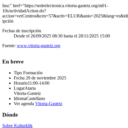
Insc" href="https://sedeelectronica.vitoria-gasteiz.org/m01-
10s/actividadAction.do?
accion=verCentros&cen=57&activ=ELUR&anio=2025&lang=es&idi
ipción
Fechas de inscripción
Desde el 26/09/2025 08:30 hasta el 28/11/2025 15:00
Fuente:
www.vitoria-gasteiz.org
En breve
Tipo
Formación
Fecha
29 de noviembre 2025
Horario
11:00-14:00
Lugar
Ataria
Vitoria-Gasteiz
Idioma
Castellano
Ver agenda
Vitoria-Gasteiz
Dónde
Sobre Kulturklik