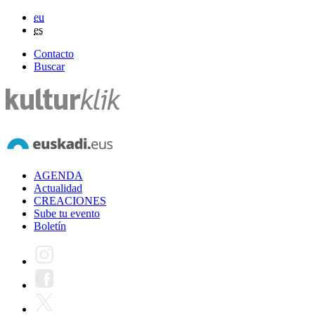
eu
es
Contacto
Buscar
AGENDA
Actualidad
CREACIONES
Sube tu evento
Boletín