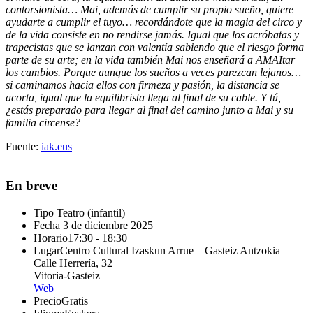
contorsionista… Mai, además de cumplir su propio sueño, quiere
ayudarte a cumplir el tuyo… recordándote que la magia del circo y
de la vida consiste en no rendirse jamás. Igual que los acróbatas y
trapecistas que se lanzan con valentía sabiendo que el riesgo forma
parte de su arte; en la vida también Mai nos enseñará a AMAItar
los cambios. Porque aunque los sueños a veces parezcan lejanos…
si caminamos hacia ellos con firmeza y pasión, la distancia se
acorta, igual que la equilibrista llega al final de su cable. Y tú,
¿estás preparado para llegar al final del camino junto a Mai y su
familia circense?
Fuente:
iak.eus
En breve
Tipo
Teatro (infantil)
Fecha
3 de diciembre 2025
Horario
17:30 - 18:30
Lugar
Centro Cultural Izaskun Arrue – Gasteiz Antzokia
Calle Herrería, 32
Vitoria-Gasteiz
Web
Precio
Gratis