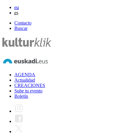
eu
es
Contacto
Buscar
AGENDA
Actualidad
CREACIONES
Sube tu evento
Boletín