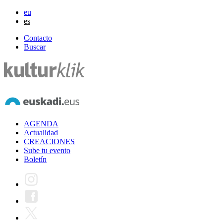
eu
es
Contacto
Buscar
AGENDA
Actualidad
CREACIONES
Sube tu evento
Boletín