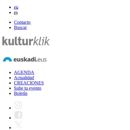
eu
es
Contacto
Buscar
AGENDA
Actualidad
CREACIONES
Sube tu evento
Boletín