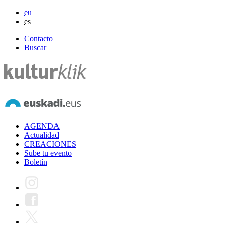
eu
es
Contacto
Buscar
AGENDA
Actualidad
CREACIONES
Sube tu evento
Boletín