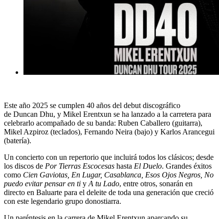
Este año 2025 se cumplen 40 años del debut discográfico
de
Duncan Dhu
, y
Mikel Erentxun
se ha lanzado a la carretera para
celebrarlo acompañado de su banda: Ruben Caballero (guitarra),
Mikel Azpiroz (teclados), Fernando Neira (bajo) y Karlos Arancegui
(batería).
Un concierto con un repertorio que incluirá todos los clásicos; desde
los discos de
Por Tierras Escocesas
hasta
El Duelo
. Grandes éxitos
como
Cien Gaviotas, En Lugar, Casablanca, Esos Ojos Negros, No
puedo evitar pensar en ti
y
A tu Lado
, entre otros, sonarán en
directo en
Baluarte
para el deleite de toda una generación que creció
con este legendario grupo donostiarra.
Un paréntesis en la carrera de Mikel Erentxun aparcando su