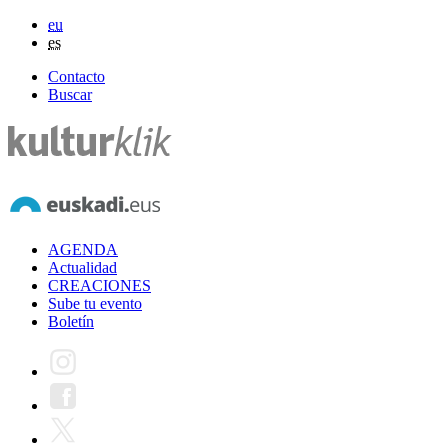
eu
es
Contacto
Buscar
AGENDA
Actualidad
CREACIONES
Sube tu evento
Boletín