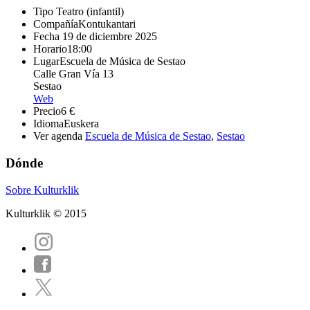
Tipo
Teatro (infantil)
Compañía
Kontukantari
Fecha
19 de diciembre 2025
Horario
18:00
Lugar
Escuela de Música de Sestao
Calle Gran Vía 13
Sestao
Web
Precio
6 €
Idioma
Euskera
Ver agenda
Escuela de Música de Sestao
,
Sestao
Dónde
Sobre Kulturklik
Kulturklik © 2015