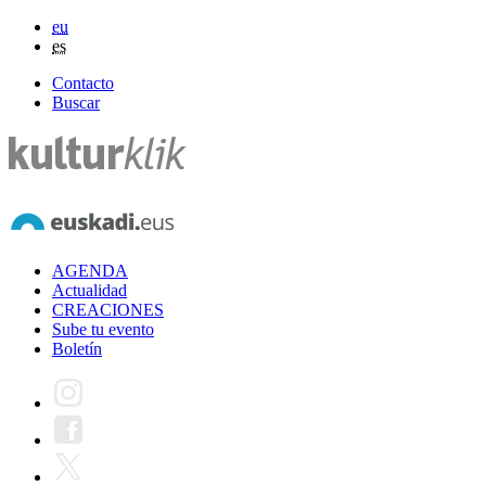
eu
es
Contacto
Buscar
AGENDA
Actualidad
CREACIONES
Sube tu evento
Boletín