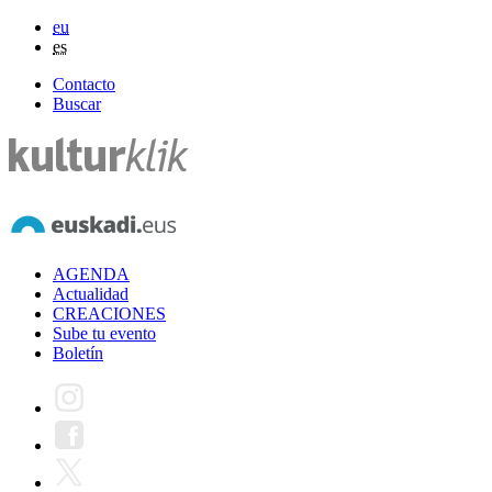
eu
es
Contacto
Buscar
AGENDA
Actualidad
CREACIONES
Sube tu evento
Boletín