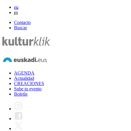
eu
es
Contacto
Buscar
AGENDA
Actualidad
CREACIONES
Sube tu evento
Boletín