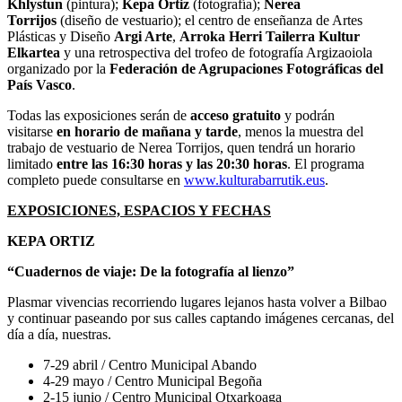
Khlystun
(pintura);
Kepa Ortiz
(fotografía);
Nerea
Torrijos
(diseño de vestuario); el centro de enseñanza de Artes
Plásticas y Diseño
Argi Arte
,
Arroka Herri Tailerra Kultur
Elkartea
y una retrospectiva del trofeo de fotografía Argizaoiola
organizado por la
Federación de Agrupaciones Fotográficas del
País Vasco
.
Todas las exposiciones serán de
acceso gratuito
y podrán
visitarse
en horario de mañana y tarde
, menos la muestra del
trabajo de vestuario de Nerea Torrijos, quen tendrá un horario
limitado
entre las 16:30 horas y las 20:30 horas
. El programa
completo puede consultarse en
www.kulturabarrutik.eus
.
EXPOSICIONES, ESPACIOS Y FECHAS
KEPA ORTIZ
“Cuadernos de viaje: De la fotografía al lienzo”
Plasmar vivencias recorriendo lugares lejanos hasta volver a Bilbao
y continuar paseando por sus calles captando imágenes cercanas, del
día a día, nuestras.
7-29 abril / Centro Municipal Abando
4-29 mayo / Centro Municipal Begoña
2-15 junio / Centro Municipal Otxarkoaga