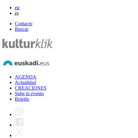
eu
es
Contacto
Buscar
AGENDA
Actualidad
CREACIONES
Sube tu evento
Boletín