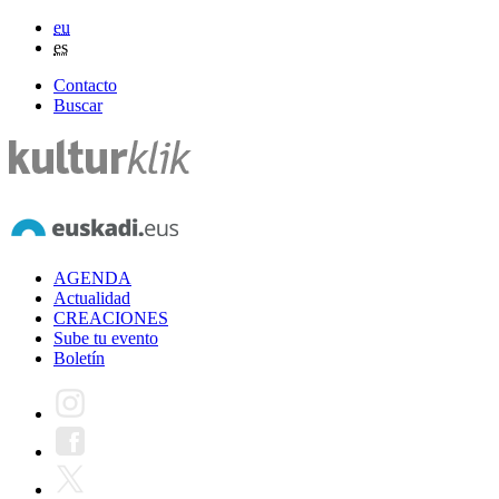
eu
es
Contacto
Buscar
AGENDA
Actualidad
CREACIONES
Sube tu evento
Boletín