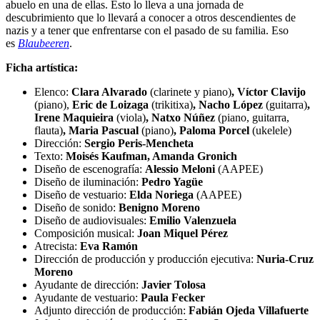
abuelo en una de ellas. Esto lo lleva a una jornada de
descubrimiento que lo llevará a conocer a otros descendientes de
nazis y a tener que enfrentarse con el pasado de su familia. Eso
es
Blaubeeren
.
Ficha artística:
Elenco:
Clara Alvarado
(clarinete y piano)
, Víctor Clavijo
(piano),
Eric de Loizaga
(trikitixa)
, Nacho López
(guitarra)
,
Irene Maquieira
(viola)
, Natxo Núñez
(piano, guitarra,
flauta)
, Maria Pascual
(piano)
, Paloma Porcel
(ukelele)
Dirección:
Sergio Peris-Mencheta
Texto:
Moisés Kaufman, Amanda Gronich
Diseño de escenografía:
Alessio Meloni
(AAPEE)
Diseño de iluminación:
Pedro Yagüe
Diseño de vestuario:
Elda Noriega
(AAPEE)
Diseño de sonido:
Benigno Moreno
Diseño de audiovisuales:
Emilio Valenzuela
Composición musical:
Joan Miquel Pérez
Atrecista:
Eva Ramón
Dirección de producción y producción ejecutiva:
Nuria-Cruz
Moreno
Ayudante de dirección:
Javier Tolosa
Ayudante de vestuario:
Paula Fecker
Adjunto dirección de producción:
Fabián Ojeda Villafuerte