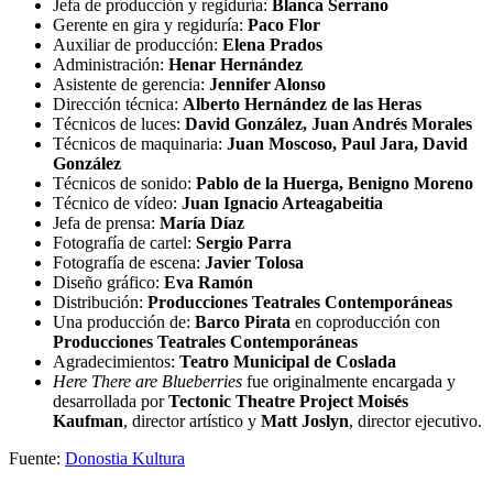
Jefa de producción y regiduría:
Blanca Serrano
Gerente en gira y regiduría:
Paco Flor
Auxiliar de producción:
Elena Prados
Administración:
Henar Hernández
Asistente de gerencia:
Jennifer Alonso
Dirección técnica:
Alberto Hernández de las Heras
Técnicos de luces:
David González, Juan Andrés Morales
Técnicos de maquinaria:
Juan Moscoso, Paul Jara, David
González
Técnicos de sonido:
Pablo de la Huerga, Benigno Moreno
Técnico de vídeo:
Juan Ignacio Arteagabeitia
Jefa de prensa:
María Díaz
Fotografía de cartel:
Sergio Parra
Fotografía de escena:
Javier Tolosa
Diseño gráfico:
Eva Ramón
Distribución:
Producciones Teatrales Contemporáneas
Una producción de:
Barco Pirata
en coproducción con
Producciones Teatrales Contemporáneas
Agradecimientos:
Teatro Municipal de Coslada
Here There are Blueberries
fue originalmente encargada y
desarrollada por
Tectonic Theatre Project Moisés
Kaufman
, director artístico y
Matt Joslyn
, director ejecutivo.
Fuente:
Donostia Kultura