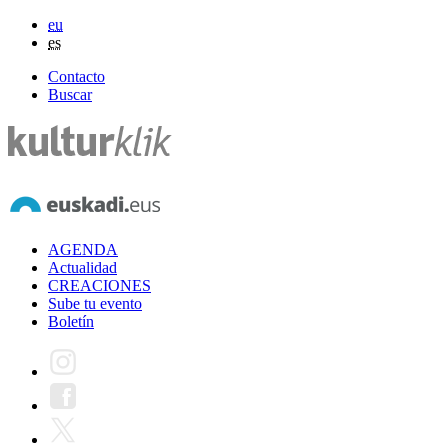
eu
es
Contacto
Buscar
AGENDA
Actualidad
CREACIONES
Sube tu evento
Boletín