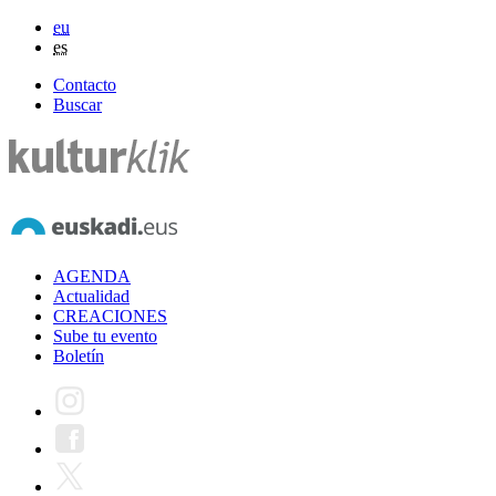
eu
es
Contacto
Buscar
AGENDA
Actualidad
CREACIONES
Sube tu evento
Boletín