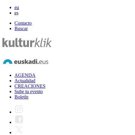
eu
es
Contacto
Buscar
AGENDA
Actualidad
CREACIONES
Sube tu evento
Boletín