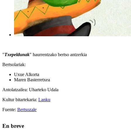
"
Txepeldunak
" haurrentzako bertso antzerkia
Bertsolariak:
Uxue Alkorta
Maren Basterretxea
Antolatzailea: Uharteko Udala
Kultur bitartekaria:
Lanku
Fuente:
Bertsozale
En breve