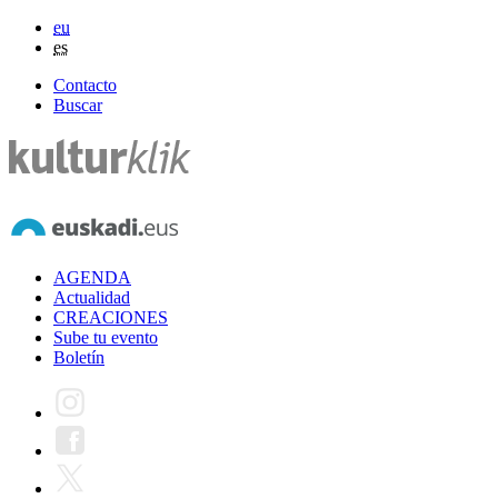
eu
es
Contacto
Buscar
AGENDA
Actualidad
CREACIONES
Sube tu evento
Boletín