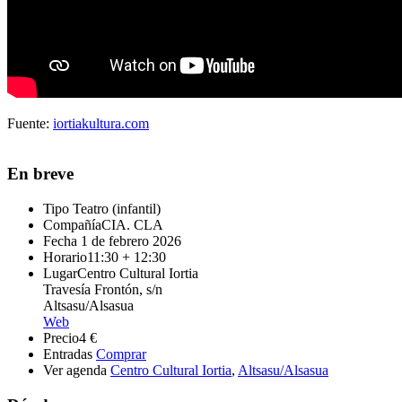
Fuente:
iortiakultura.com
En breve
Tipo
Teatro (infantil)
Compañía
CIA. CLA
Fecha
1 de febrero 2026
Horario
11:30 + 12:30
Lugar
Centro Cultural Iortia
Travesía Frontón, s/n
Altsasu/Alsasua
Web
Precio
4 €
Entradas
Comprar
Ver agenda
Centro Cultural Iortia
,
Altsasu/Alsasua