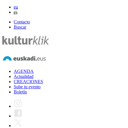
eu
es
Contacto
Buscar
AGENDA
Actualidad
CREACIONES
Sube tu evento
Boletín