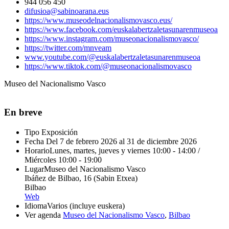
944 056 450
difusioa@sabinoarana.eus
https://www.museodelnacionalismovasco.eus/
https://www.facebook.com/euskalabertzaletasunarenmuseoa
https://www.instagram.com/museonacionalismovasco/
https://twitter.com/mnveam
www.youtube.com/@euskalabertzaletasunarenmuseoa
https://www.tiktok.com/@museonacionalismovasco
Museo del Nacionalismo Vasco
En breve
Tipo
Exposición
Fecha
Del 7 de febrero 2026 al 31 de diciembre 2026
Horario
Lunes, martes, jueves y viernes 10:00 - 14:00 /
Miércoles 10:00 - 19:00
Lugar
Museo del Nacionalismo Vasco
Ibáñez de Bilbao, 16 (Sabin Etxea)
Bilbao
Web
Idioma
Varios (incluye euskera)
Ver agenda
Museo del Nacionalismo Vasco
,
Bilbao