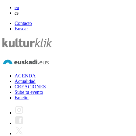
eu
es
Contacto
Buscar
AGENDA
Actualidad
CREACIONES
Sube tu evento
Boletín