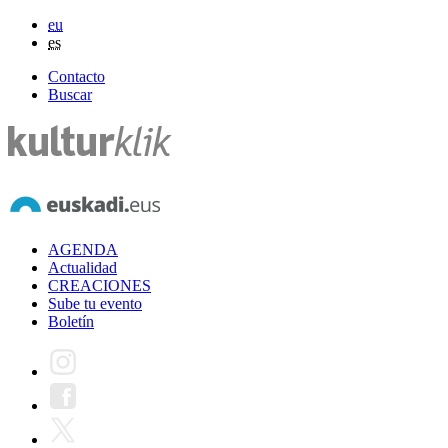
eu
es
Contacto
Buscar
AGENDA
Actualidad
CREACIONES
Sube tu evento
Boletín