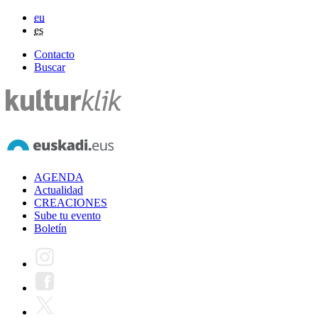
eu
es
Contacto
Buscar
AGENDA
Actualidad
CREACIONES
Sube tu evento
Boletín