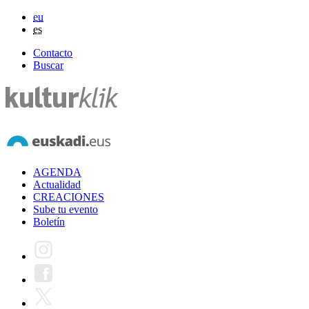
eu
es
Contacto
Buscar
AGENDA
Actualidad
CREACIONES
Sube tu evento
Boletín