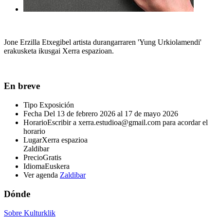
Jone Erzilla Etxegibel artista durangarraren 'Yung Urkiolamendi'
erakusketa ikusgai Xerra espazioan.
En breve
Tipo
Exposición
Fecha
Del 13 de febrero 2026 al 17 de mayo 2026
Horario
Escribir a xerra.estudioa@gmail.com para acordar el
horario
Lugar
Xerra espazioa
Zaldibar
Precio
Gratis
Idioma
Euskera
Ver agenda
Zaldibar
Dónde
Sobre Kulturklik