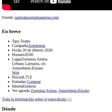
Fuente:
sarrerakzornotzaaretoa.com/
En breve
Tipo
Teatro
Compañía
Artedrama
Fecha
20 de febrero 2026
Horario
20:00
Lugar
Zornotza Aretoa
Urbano Larruzea, s/n
Amorebieta-Etxano
Web
Precio
8,75 €
Entradas
Comprar
Idioma
Euskera
Ver agenda
Zornotza Aretoa
,
Amorebieta-Etxano
Toda la información sobre el espectáculo >>
Dónde