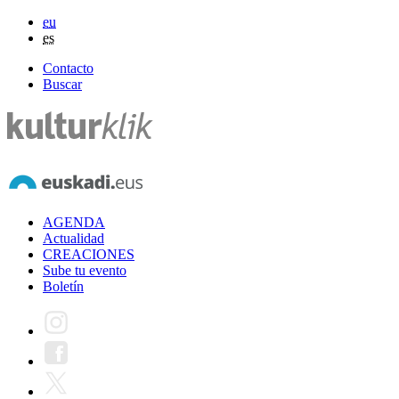
eu
es
Contacto
Buscar
AGENDA
Actualidad
CREACIONES
Sube tu evento
Boletín