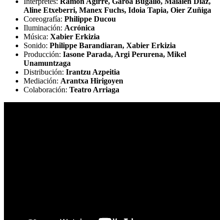
Intérpretes:
Ramon Agirre, Garoa Bugallo, Maialen Diaz,
Aline Etxeberri, Manex Fuchs, Idoia Tapia, Oier Zuñiga
Coreografía:
Philippe Ducou
Iluminación:
Acrónica
Música:
Xabier Erkizia
Sonido:
Philippe Barandiaran, Xabier Erkizia
Producción:
Iasone Parada, Argi Perurena, Mikel
Unamuntzaga
Distribución:
Irantzu Azpeitia
Mediación:
Arantxa Hirigoyen
Colaboración:
Teatro Arriaga