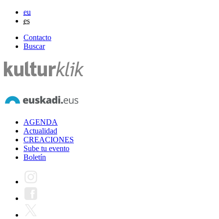
eu
es
Contacto
Buscar
AGENDA
Actualidad
CREACIONES
Sube tu evento
Boletín