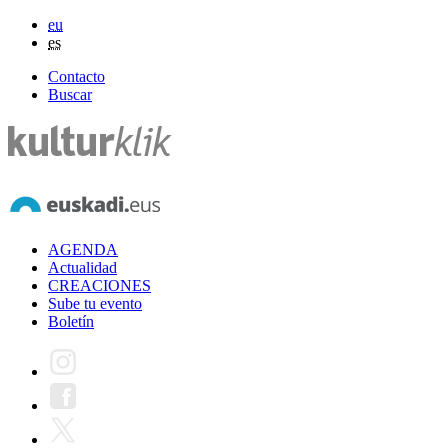
eu
es
Contacto
Buscar
AGENDA
Actualidad
CREACIONES
Sube tu evento
Boletín