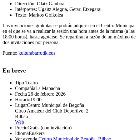
Dirección:
Olatz Ganboa
Intérpretes:
Ugaitz Alegria, Getari Etxegarai
Texto:
Markos Goikolea
Las invitaciones gratuitas se podrán adquirir en el Centro Municipal
en el que se va a realizar la sesión una hora antes de la misma (a las
18:00 horas), hasta agotarse. Se repartirán a razón de un máximo de
dos invitaciones por persona.
Fuente:
kulturabarrutik.eus
En breve
Tipo
Teatro
Compañía
La Mapacha
Fecha
26 de febrero 2026
Horario
19:00
Lugar
Centro Municipal de Begoña
Circo Amateur del Club Deportivo, 2
Bilbao
Web
Precio
Gratis (con invitación)
Idioma
Euskera
Ver agenda
Centro Municipal de Begoña
,
Bilbao