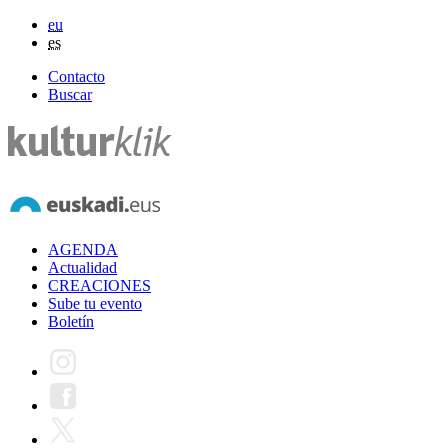
eu
es
Contacto
Buscar
AGENDA
Actualidad
CREACIONES
Sube tu evento
Boletín