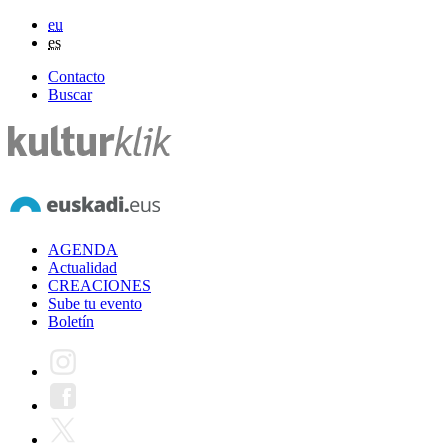
eu
es
Contacto
Buscar
AGENDA
Actualidad
CREACIONES
Sube tu evento
Boletín