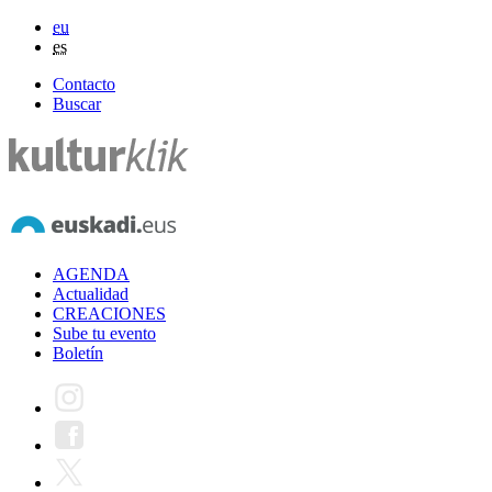
eu
es
Contacto
Buscar
AGENDA
Actualidad
CREACIONES
Sube tu evento
Boletín