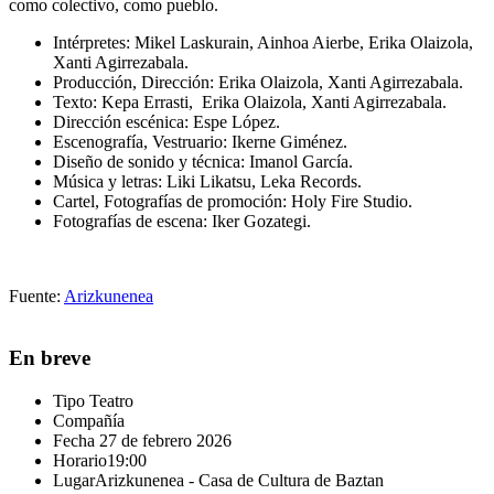
como colectivo, como pueblo.
Intérpretes:
Mikel Laskurain, Ainhoa Aierbe, Erika Olaizola,
Xanti Agirrezabala
.
Producción, Dirección:
Erika Olaizola, Xanti Agirrezabala
.
Texto:
Kepa Errasti,
Erika Olaizola, Xanti Agirrezabala
.
Dirección escénica:
Espe López
.
Escenografía, Vestruario:
Ikerne Giménez
.
Diseño de sonido y técnica:
Imanol García
.
Música y letras:
Li
k
i Likatsu, Leka Records
.
Cartel, Fotografías de promoción:
Holy Fire Studio
.
Fotografías de escena:
Iker Gozategi
.
Fuente:
Arizkunenea
En breve
Tipo
Teatro
Compañía
Fecha
27 de febrero 2026
Horario
19:00
Lugar
Arizkunenea - Casa de Cultura de Baztan