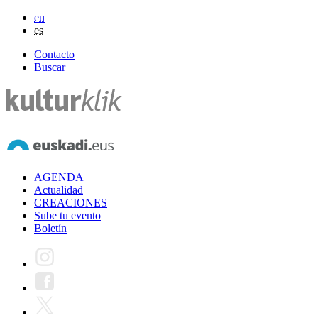
eu
es
Contacto
Buscar
AGENDA
Actualidad
CREACIONES
Sube tu evento
Boletín