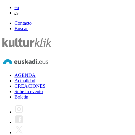
eu
es
Contacto
Buscar
AGENDA
Actualidad
CREACIONES
Sube tu evento
Boletín