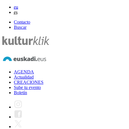
eu
es
Contacto
Buscar
AGENDA
Actualidad
CREACIONES
Sube tu evento
Boletín