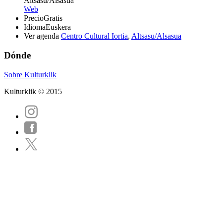
Altsasu/Alsasua
Web
Precio
Gratis
Idioma
Euskera
Ver agenda
Centro Cultural Iortia
,
Altsasu/Alsasua
Dónde
Sobre Kulturklik
Kulturklik © 2015