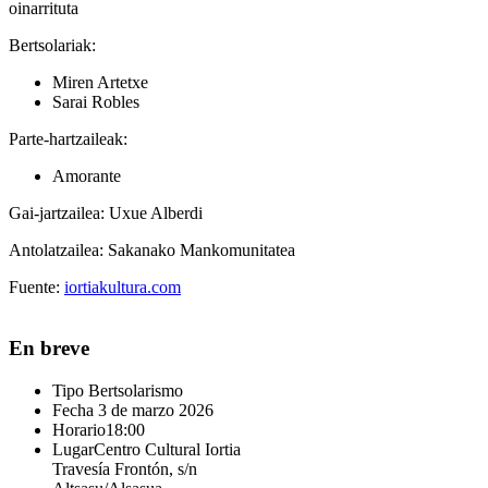
oinarrituta
Bertsolariak:
Miren Artetxe
Sarai Robles
Parte-hartzaileak:
Amorante
Gai-jartzailea: Uxue Alberdi
Antolatzailea: Sakanako Mankomunitatea
Fuente:
iortiakultura.com
En breve
Tipo
Bertsolarismo
Fecha
3 de marzo 2026
Horario
18:00
Lugar
Centro Cultural Iortia
Travesía Frontón, s/n