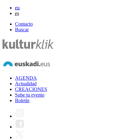
eu
es
Contacto
Buscar
AGENDA
Actualidad
CREACIONES
Sube tu evento
Boletín