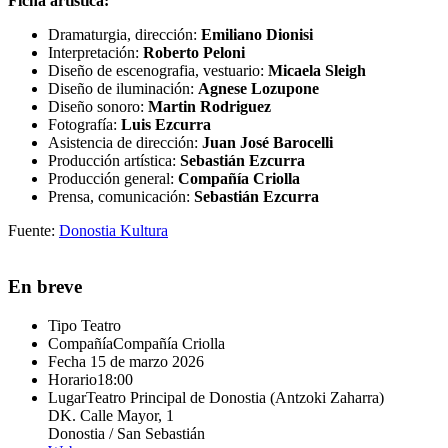
Ficha artística:
Dramaturgia, dirección:
Emiliano Dionisi
Interpretación:
Roberto Peloni
Diseño de escenografia, vestuario:
Micaela Sleigh
Diseño de iluminación:
Agnese Lozupone
Diseño sonoro:
Martin Rodriguez
Fotografía:
Luis Ezcurra
Asistencia de dirección:
Juan José Barocelli
Producción artística:
Sebastián Ezcurra
Producción general:
Compañía Criolla
Prensa, comunicación:
Sebastián Ezcurra
Fuente:
Donostia Kultura
En breve
Tipo
Teatro
Compañía
Compañía Criolla
Fecha
15 de marzo 2026
Horario
18:00
Lugar
Teatro Principal de Donostia (Antzoki Zaharra)
DK. Calle Mayor, 1
Donostia / San Sebastián