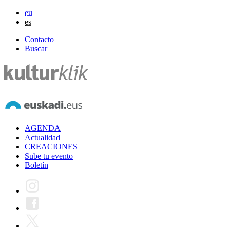
eu
es
Contacto
Buscar
AGENDA
Actualidad
CREACIONES
Sube tu evento
Boletín