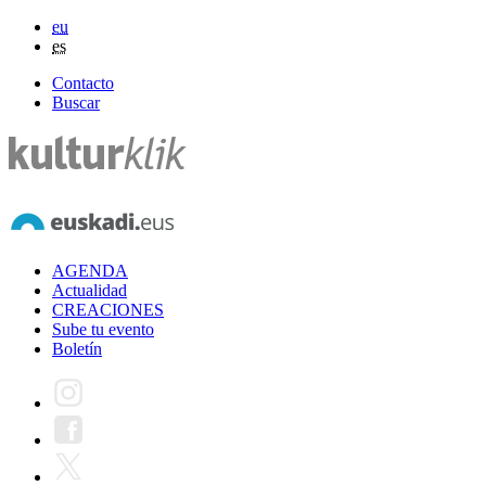
eu
es
Contacto
Buscar
AGENDA
Actualidad
CREACIONES
Sube tu evento
Boletín