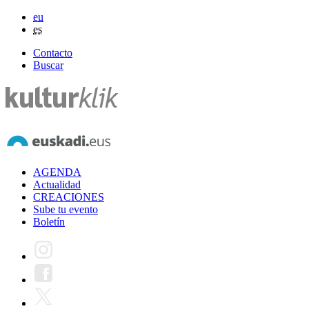
eu
es
Contacto
Buscar
AGENDA
Actualidad
CREACIONES
Sube tu evento
Boletín