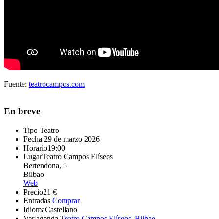
Fuente:
teatrocampos.com
En breve
Tipo
Teatro
Fecha
29 de marzo 2026
Horario
19:00
Lugar
Teatro Campos Elíseos
Bertendona, 5
Bilbao
Web
Precio
21 €
Entradas
Comprar
Idioma
Castellano
Ver agenda
Teatro Campos Elíseos
,
Bilbao