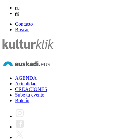
eu
es
Contacto
Buscar
AGENDA
Actualidad
CREACIONES
Sube tu evento
Boletín