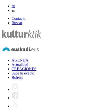
eu
es
Contacto
Buscar
AGENDA
Actualidad
CREACIONES
Sube tu evento
Boletín