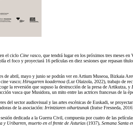
en el ciclo
Cine vasco
, que tendrá lugar en los próximos tres meses en V
mplía el foco y proyectará 16 películas en diez sesiones que repasan títu
es de abril, mayo y junio se podrán ver en Artium Museoa, Bizkaia Are
l cine vasco;
Hirugarren koadernoa
(Lur Olaizola, 2022), trabajo de rec
oge la reversión que supuso la destrucción de la presa de Artikutza, y
ión vasca que Musidora, un mito entre las actrices francesas de la époc
es del sector audiovisual y las artes escénicas de Euskadi, se proyecta
dadoras de la asociación:
Irrintziaren oihartzunak
(Iratxe Fresneda, 2016
la sesión dedicada a la Guerra Civil, compuesta por cuatro de las pelíc
 y Uribarren, muerto en el frente de Asturias
(1937),
Semana Santa e