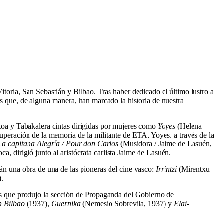
itoria, San Sebastián y Bilbao. Tras haber dedicado el último lustro a
los que, de alguna manera, han marcado la historia de nuestra
toa y Tabakalera cintas dirigidas por mujeres como
Yoyes
(Helena
uperación de la memoria de la militante de ETA, Yoyes, a través de la
La capitana Alegría / Pour don Carlos
(Musidora / Jaime de Lasuén,
a, dirigió junto al aristócrata carlista Jaime de Lasuén.
rán una obra de una de las pioneras del cine vasco:
Irrintzi
(Mirentxu
).
ulas que produjo la sección de Propaganda del Gobierno de
n Bilbao
(1937),
Guernika
(Nemesio Sobrevila, 1937) y
Elai-