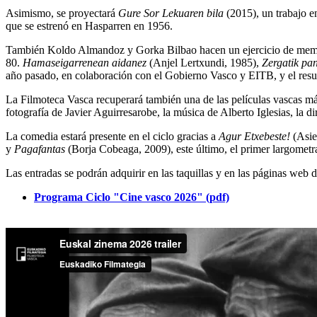
Asimismo, se proyectará
Gure Sor Lekuaren bila
(2015), un trabajo e
que se estrenó en Hasparren en 1956.
También Koldo Almandoz y Gorka Bilbao hacen un ejercicio de mem
80.
Hamaseigarrenean aidanez
(Anjel Lertxundi, 1985),
Zergatik pa
año pasado, en colaboración con el Gobierno Vasco y EITB, y el result
La Filmoteca Vasca recuperará también una de las películas vascas 
fotografía de Javier Aguirresarobe, la música de Alberto Iglesias, la d
La comedia estará presente en el ciclo gracias a
Agur Etxebeste!
(Asie
y
Pagafantas
(Borja Cobeaga, 2009), este último, el primer largometr
Las entradas se podrán adquirir en las taquillas y en las páginas we
Programa Ciclo "Cine vasco 2026" (pdf)