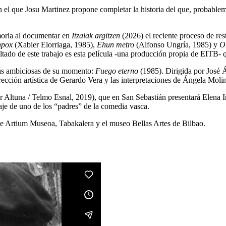
n el que Josu Martinez propone completar la historia del que, probable
oria al documentar en
Itzalak argitzen
(2026) el reciente proceso de re
npox
(Xabier Elorriaga, 1985),
Ehun metro
(Alfonso Ungría, 1985) y
O
ado de este trabajo es esta película -una producción propia de EITB- q
más ambiciosas de su momento:
Fuego eterno
(1985). Dirigida por José 
irección artística de Gerardo Vera y las interpretaciones de Ángela Moli
r Altuna / Telmo Esnal, 2019), que en San Sebastián presentará Elena Ir
aje de uno de los “padres” de la comedia vasca.
b de Artium Museoa, Tabakalera y el museo Bellas Artes de Bilbao.