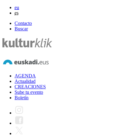
eu
es
Contacto
Buscar
AGENDA
Actualidad
CREACIONES
Sube tu evento
Boletín