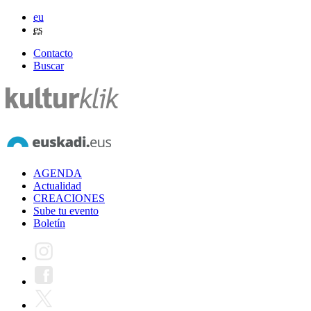
eu
es
Contacto
Buscar
AGENDA
Actualidad
CREACIONES
Sube tu evento
Boletín