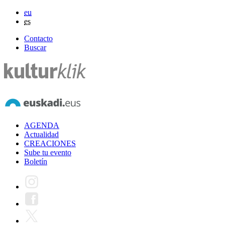
eu
es
Contacto
Buscar
AGENDA
Actualidad
CREACIONES
Sube tu evento
Boletín