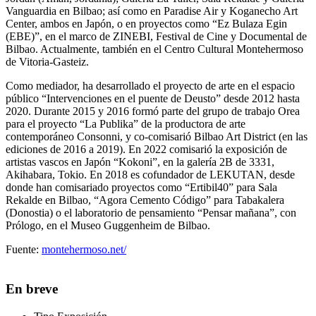
Vanguardia en Bilbao; así como en Paradise Air y Koganecho Art
Center, ambos en Japón, o en proyectos como “Ez Bulaza Egin
(EBE)”, en el marco de ZINEBI, Festival de Cine y Documental de
Bilbao. Actualmente, también en el Centro Cultural Montehermoso
de Vitoria-Gasteiz.
Como mediador, ha desarrollado el proyecto de arte en el espacio
público “Intervenciones en el puente de Deusto” desde 2012 hasta
2020. Durante 2015 y 2016 formó parte del grupo de trabajo Orea
para el proyecto “La Publika” de la productora de arte
contemporáneo Consonni, y co-comisarió Bilbao Art District (en las
ediciones de 2016 a 2019). En 2022 comisarió la exposición de
artistas vascos en Japón “Kokoni”, en la galería 2B de 3331,
Akihabara, Tokio. En 2018 es cofundador de LEKUTAN, desde
donde han comisariado proyectos como “Ertibil40” para Sala
Rekalde en Bilbao, “Agora Cemento Código” para Tabakalera
(Donostia) o el laboratorio de pensamiento “Pensar mañana”, con
Prólogo, en el Museo Guggenheim de Bilbao.
Fuente:
montehermoso.net/
En breve