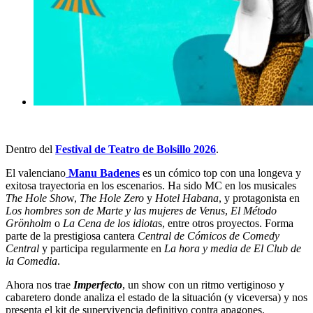
Dentro del
Festival de Teatro de Bolsillo 2026
.
El valenciano
Manu Badenes
es un cómico top con una longeva y
exitosa trayectoria en los escenarios. Ha sido MC en los musicales
The Hole Sho
w,
The Hole Zero
y
Hotel Habana
, y protagonista en
Los hombres son de Marte y las mujeres de Venus
,
El Método
Grönholm
o
La Cena de los idiota
s, entre otros proyectos. Forma
parte de la prestigiosa cantera
Central de Cómicos de Comedy
Central
y participa regularmente en
La hora y media de El Club de
la Comedia
.
Ahora nos trae
Imperfecto
, un show con un ritmo vertiginoso y
cabaretero donde analiza el estado de la situación (y viceversa) y nos
presenta el kit de supervivencia definitivo contra apagones,