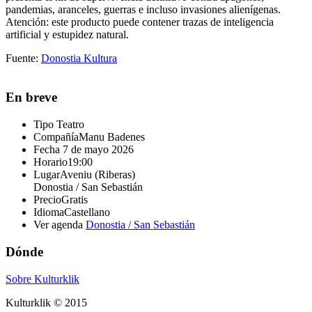
pandemias, aranceles, guerras e incluso invasiones alienígenas.
Atención: este producto puede contener trazas de inteligencia
artificial y estupidez natural.
Fuente:
Donostia Kultura
En breve
Tipo
Teatro
Compañía
Manu Badenes
Fecha
7 de mayo 2026
Horario
19:00
Lugar
Aveniu (Riberas)
Donostia / San Sebastián
Precio
Gratis
Idioma
Castellano
Ver agenda
Donostia / San Sebastián
Dónde
Sobre Kulturklik
Kulturklik © 2015