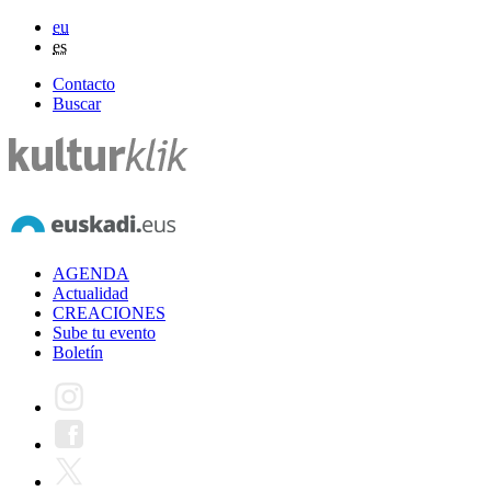
eu
es
Contacto
Buscar
AGENDA
Actualidad
CREACIONES
Sube tu evento
Boletín